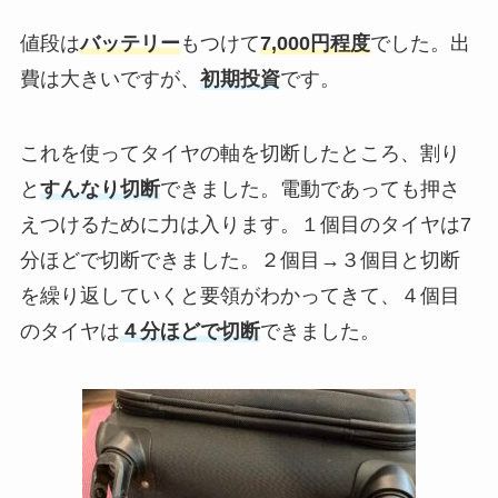
値段は
バッテリー
もつけて
7,000円程度
でした。出
費は大きいですが、
初期投資
です。
これを使ってタイヤの軸を切断したところ、割り
と
すんなり切断
できました。電動であっても押さ
えつけるために力は入ります。１個目のタイヤは7
分ほどで切断できました。２個目→３個目と切断
を繰り返していくと要領がわかってきて、４個目
のタイヤは
４分ほどで切断
できました。