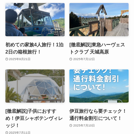
初めての家族4人旅行！1泊
[徹底解説]東急ハーヴェス
2日の箱根旅行！
トクラブ 天城高原
2025年9月21日
2025年7月12日
[徹底解説]子供におすす
伊豆旅行なら要チェック！
め！伊豆シャボテンヴィレ
通行料金割引について！
ッジ！
2025年7月10日
2025年7月11日