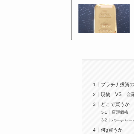
プラチナ投資
現物 VS 金融
どこで買うか
店頭価格
バーチャー
何g買うか