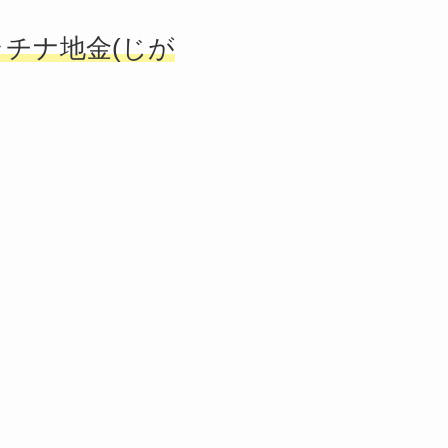
ラチナ地金(じが